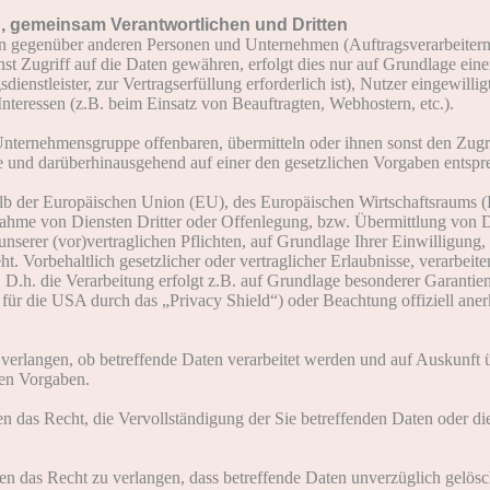
, gemeinsam Verantwortlichen und Dritten
n gegenüber anderen Personen und Unternehmen (Auftragsverarbeitern
onst Zugriff auf die Daten gewähren, erfolgt dies nur auf Grundlage ein
enstleister, zur Vertragserfüllung erforderlich ist), Nutzer eingewillig
Interessen (z.B. beim Einsatz von Beauftragten, Webhostern, etc.).
ternehmensgruppe offenbaren, übermitteln oder ihnen sonst den Zugrif
sse und darüberhinausgehend auf einer den gesetzlichen Vorgaben entsp
halb der Europäischen Union (EU), des Europäischen Wirtschaftsraums
nahme von Diensten Dritter oder Offenlegung, bzw. Übermittlung von
 unserer (vor)vertraglichen Pflichten, auf Grundlage Ihrer Einwilligung,
t. Vorbehaltlich gesetzlicher oder vertraglicher Erlaubnisse, verarbeite
D.h. die Verarbeitung erfolgt z.B. auf Grundlage besonderer Garantien, 
ür die USA durch das „Privacy Shield“) oder Beachtung offiziell anerka
 verlangen, ob betreffende Daten verarbeitet werden und auf Auskunft 
hen Vorgaben.
n das Recht, die Vervollständigung der Sie betreffenden Daten oder die
n das Recht zu verlangen, dass betreffende Daten unverzüglich gelösc