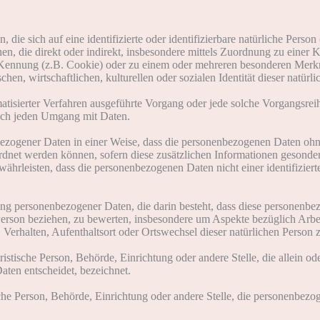
die sich auf eine identifizierte oder identifizierbare natürliche Perso
ehen, die direkt oder indirekt, insbesondere mittels Zuordnung zu ein
Kennung (z.B. Cookie) oder zu einem oder mehreren besonderen Merkma
hen, wirtschaftlichen, kulturellen oder sozialen Identität dieser natürli
tomatisierter Verfahren ausgeführte Vorgang oder jede solche Vorgang
isch jeden Umgang mit Daten.
zogener Daten in einer Weise, dass die personenbezogenen Daten ohne
ordnet werden können, sofern diese zusätzlichen Informationen gesond
hrleisten, dass die personenbezogenen Daten nicht einer identifizierte
itung personenbezogener Daten, die darin besteht, dass diese persone
 Person beziehen, zu bewerten, insbesondere um Aspekte bezüglich Arbei
t, Verhalten, Aufenthaltsort oder Ortswechsel dieser natürlichen Person
uristische Person, Behörde, Einrichtung oder andere Stelle, die allein
ten entscheidet, bezeichnet.
ische Person, Behörde, Einrichtung oder andere Stelle, die personenbez