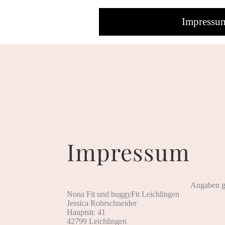
Impressu
Impressum
Angaben 
Nona Fit und buggyFit Leichlingen
Jessica Rohrschneider
Hauptstr. 41
42799 Leichlingen