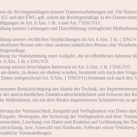
n die Rechtsgrundlagen unserer Datenverarbeitungen mit. Für Nutzer
U und des EWG gilt, sofern die Rechtsgrundlage in der Datenschutze
ligungen ist Art. 6 Abs. 1 lit. a und Art. 7 DSGVO;
füllung unserer Leistungen und Durchführung vertraglicher Maßnahmen
llung unserer rechtlichen Verpflichtungen ist Art. 6 Abs. 1 lit. c DSG
betroffenen Person oder einer anderen natürlichen Person eine Verarbe
chtsgrundlage.
itung zur Wahrnehmung einer Aufgabe, die im öffentlichen Interesse lie
t. 6 Abs. 1 lit. e DSGVO.
ung unserer berechtigten Interessen ist Art. 6 Abs. 1 lit. f DSGVO.
als denen, zu denen sie ehoben wurden, bestimmt sich nach den Vor
n Daten (entsprechend Art. 9 Abs. 1 DSGVO) bestimmt sich nach den
benunter Berücksichtigung des Stands der Technik, der Implementierun
er unterschiedlichen Eintrittswahrscheinlichkeit und Schwere des Risi
ische Maßnahmen, um ein dem Risiko angemessenes Schutzniveau zu gew
rung der Vertraulichkeit, Integrität und Verfügbarkeit von Daten dur
er Eingabe, Weitergabe, der Sicherung der Verfügbarkeit und ihrer Tren
nenrechten, Löschung von Daten und Reaktion auf Gefährdung der Date
 Entwicklung, bzw. Auswahl von Hardware, Software sowie Verfahren, 
eundliche Voreinstellungen.