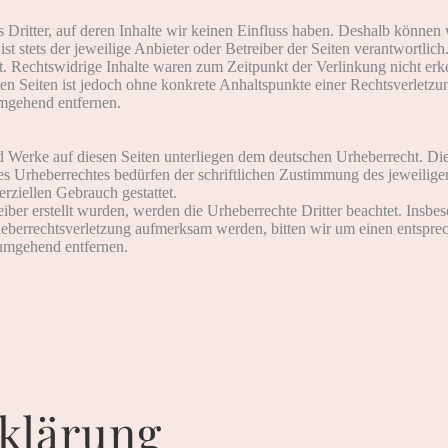
 Dritter, auf deren Inhalte wir keinen Einfluss haben. Deshalb können
ist stets der jeweilige Anbieter oder Betreiber der Seiten verantwortli
. Rechtswidrige Inhalte waren zum Zeitpunkt der Verlinkung nicht erk
kten Seiten ist jedoch ohne konkrete Anhaltspunkte einer Rechtsverlet
umgehend entfernen.
und Werke auf diesen Seiten unterliegen dem deutschen Urheberrecht. Di
es Urheberrechtes bedürfen der schriftlichen Zustimmung des jeweilig
erziellen Gebrauch gestattet.
eiber erstellt wurden, werden die Urheberrechte Dritter beachtet. Insbes
rheberrechtsverletzung aufmerksam werden, bitten wir um einen entsp
 umgehend entfernen.
klärung