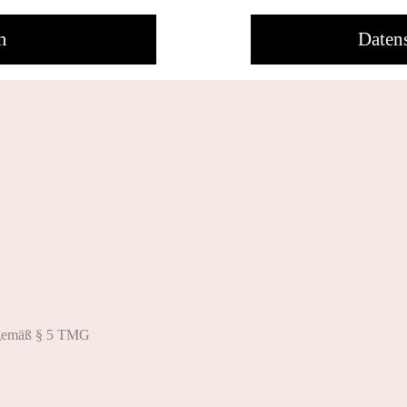
m
Daten
gemäß § 5 TMG