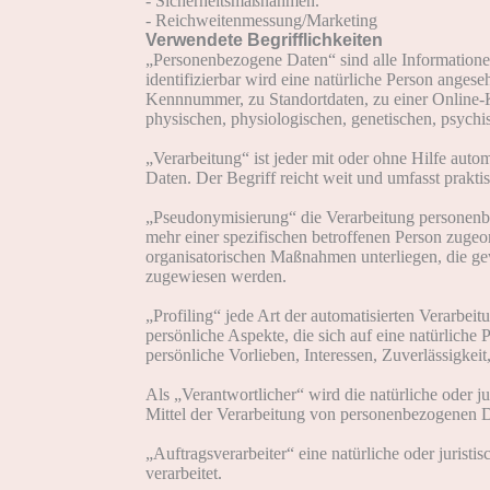
- Sicherheitsmaßnahmen.
- Reichweitenmessung/Marketing
Verwendete Begrifflichkeiten
„Personenbezogene Daten“ sind alle Informationen, 
identifizierbar wird eine natürliche Person anges
Kennnummer, zu Standortdaten, zu einer Online-
physischen, physiologischen, genetischen, psychisc
„Verarbeitung“ ist jeder mit oder ohne Hilfe au
Daten. Der Begriff reicht weit und umfasst prakt
„Pseudonymisierung“ die Verarbeitung personenbe
mehr einer spezifischen betroffenen Person zuge
organisatorischen Maßnahmen unterliegen, die gewä
zugewiesen werden.
„Profiling“ jede Art der automatisierten Verarbe
persönliche Aspekte, die sich auf eine natürliche
persönliche Vorlieben, Interessen, Zuverlässigkei
Als „Verantwortlicher“ wird die natürliche oder j
Mittel der Verarbeitung von personenbezogenen Da
„Auftragsverarbeiter“ eine natürliche oder jurist
verarbeitet.