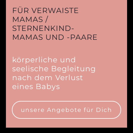
FÜR VERWAISTE
MAMAS /
STERNENKIND-
MAMAS UND -PAARE
körperliche und
seelische Begleitung
nach dem Verlust
eines Babys
unsere Angebote für Dich